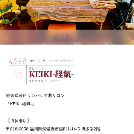
スタッフ
経氣式経絡リンパケアⓇサロン
『KEIKI-経氣-』
【博多湯店】
〒818-0058 福岡県筑紫野市湯町1-14-5 博多湯2階