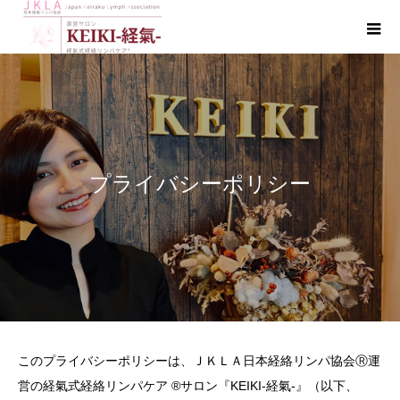
プライバシーポリシー
このプライバシーポリシーは、ＪＫＬＡ日本経絡リンパ協会Ⓡ運
営の経氣式経絡リンパケア ®︎サロン『KEIKI-経氣-』（以下、