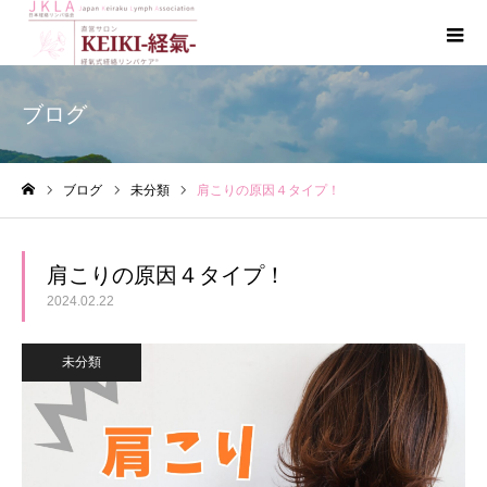
ブログ
ブログ
未分類
肩こりの原因４タイプ！
ホーム
肩こりの原因４タイプ！
2024.02.22
未分類