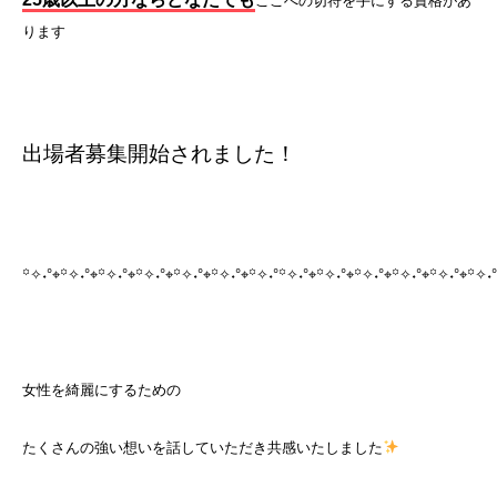
ここへの切符を手にする資格があ
ります
出場者募集開始されました！
꙳✧˖°⌖꙳✧˖°⌖꙳✧˖°⌖꙳✧˖°⌖꙳✧˖°⌖꙳✧˖°⌖꙳✧˖°꙳✧˖°⌖꙳✧˖°⌖꙳✧˖°⌖꙳✧˖°⌖꙳✧˖°⌖꙳✧˖
女性を綺麗にするための
たくさんの強い想いを話していただき共感いたしました